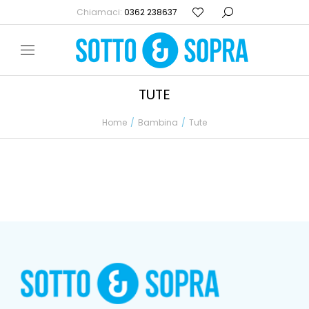
Chiamaci:
0362 238637
TUTE
Home
Bambina
Tute
Tu sei qui: