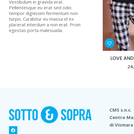
Vestibulum in gravida erat.
Pellentesque eu erat sed odio
tempor dignissim fermentum non
turpis. Curabitur eu massa id ex
placerat interdum a non erat. Proin
egestas porta malesuada.
LOVE AND
24
CMS s.n.c.
Centro Mag
di Vismara 