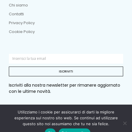
Chi siamo
Contatti
Privacy Policy
Cookie Policy
ISCRIVITI
Iscriviti alla nostra newsletter per rimanere aggiornato
con le ultime novità.
Utilizziamo i cookie per assicurarci di darti la migliore
© Copyright 2026 Sotto e sopra. Tutti i diritti riservati. –
esperienza sul nostro sito web. Se continui ad utilizzare
questo sito noi assumiamo che tu ne sia felice.
P. I. 00979840964 – C.F. 09786160151