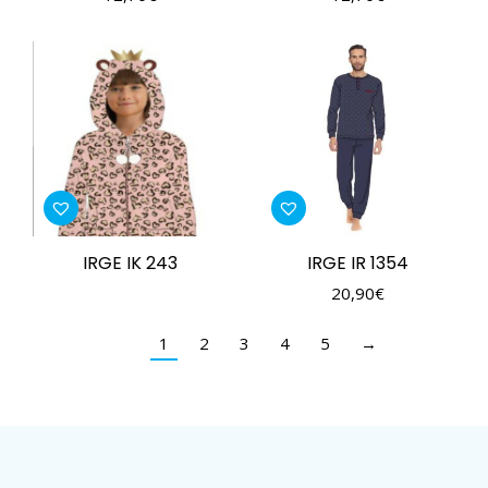
IRGE IK 243
IRGE IR 1354
20,90
€
1
2
3
4
5
→