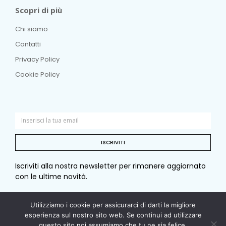
Scopri di più
Chi siamo
Contatti
Privacy Policy
Cookie Policy
ISCRIVITI
Iscriviti alla nostra newsletter per rimanere aggiornato
con le ultime novità.
Utilizziamo i cookie per assicurarci di darti la migliore
esperienza sul nostro sito web. Se continui ad utilizzare
© Copyright 2026 Sotto e sopra. Tutti i diritti riservati. –
questo sito noi assumiamo che tu ne sia felice.