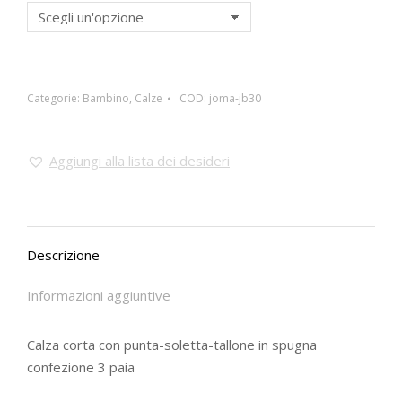
Categorie:
Bambino
,
Calze
COD:
joma-jb30
Aggiungi alla lista dei desideri
Descrizione
Informazioni aggiuntive
Calza corta con punta-soletta-tallone in spugna
confezione 3 paia