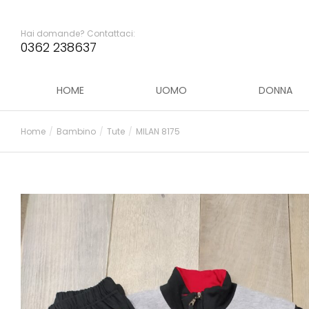
Hai domande? Contattaci:
0362 238637
HOME
UOMO
DONNA
Home
Bambino
Tute
MILAN 8175
Tu sei qui: