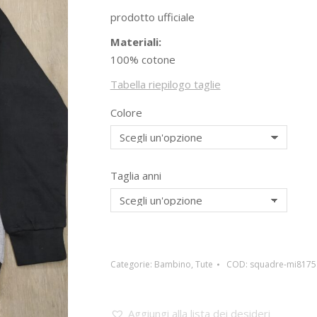
prodotto ufficiale
Materiali:
100% cotone
Tabella riepilogo taglie
Colore
Taglia anni
Categorie:
Bambino
,
Tute
COD:
squadre-mi8175
Aggiungi alla lista dei desideri