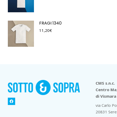
FRAGI 1340
11,20
€
CMS s.n.c.
Centro Mag
di Vismara 
via Carlo Po
20831 Sere