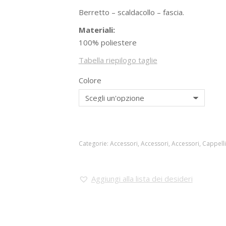
Berretto – scaldacollo – fascia.
Materiali:
100% poliestere
Tabella riepilogo taglie
Colore
Categorie:
Accessori
,
Accessori
,
Accessori
,
Cappelli
Aggiungi alla lista dei desideri