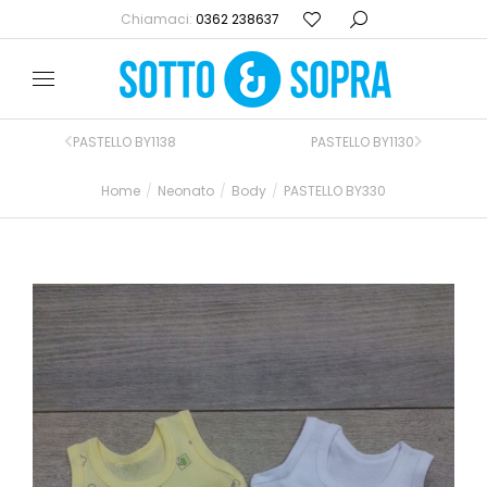
Chiamaci:
0362 238637
PASTELLO BY1138
PASTELLO BY1130
Home
Neonato
Body
PASTELLO BY330
Tu sei qui: