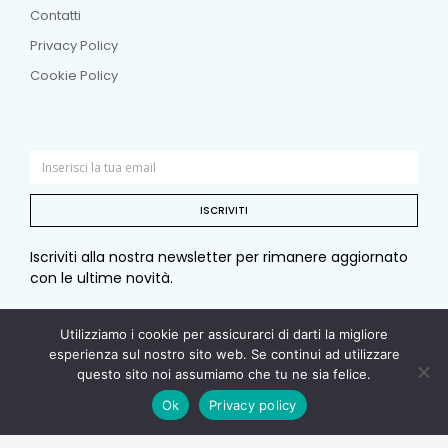
Contatti
Privacy Policy
Cookie Policy
ISCRIVITI
Iscriviti alla nostra newsletter per rimanere aggiornato
con le ultime novità.
Utilizziamo i cookie per assicurarci di darti la migliore
esperienza sul nostro sito web. Se continui ad utilizzare
© Copyright 2026 Sotto e sopra. Tutti i diritti riservati. –
questo sito noi assumiamo che tu ne sia felice.
Ok
Privacy policy
P. I. 00979840964 – C.F. 09786160151