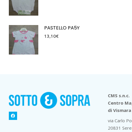
PASTELLO PA5Y
13,10
€
CMS s.n.c.
Centro Mag
di Vismara 
via Carlo Po
20831 Sere