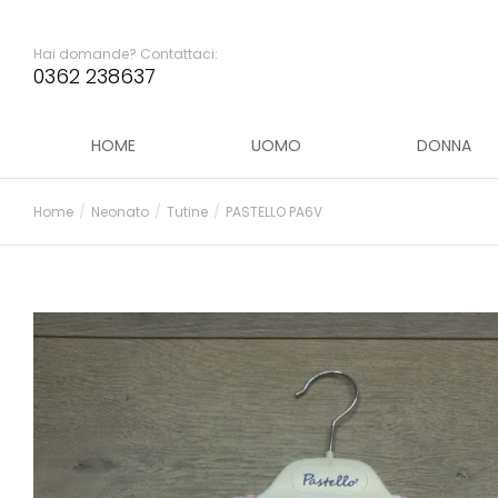
Hai domande? Contattaci:
0362 238637
HOME
UOMO
DONNA
Home
Neonato
Tutine
PASTELLO PA6V
Tu sei qui: