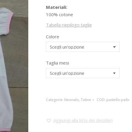
Materiali:
100% cotone
Tabella riepilogo taglie
Colore
Taglia mesi
Categorie:
Neonato
,
Tutine
COD:
pastello-pa6v
Aggiungi alla lista dei desideri