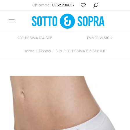
Chiamaci:
0362 238637
BELLISSIMA 014 SLIP
EMMEBIVI 5101
Home
Donna
Slip
BELLISSIMA 015 SLIP V.B.
Tu sei qui: