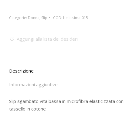
Categorie:
Donna
,
Slip
COD:
bellissima-015
Aggiungi alla lista dei desideri
Descrizione
Informazioni aggiuntive
Slip sgambato vita bassa in microfibra elasticizzata con
tassello in cotone