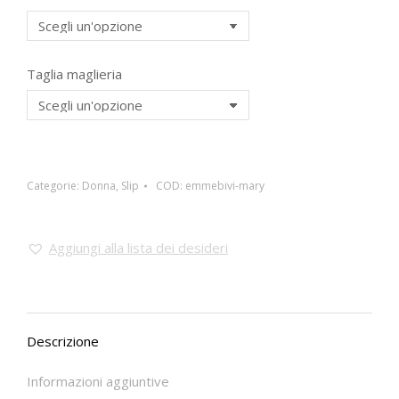
Taglia maglieria
Categorie:
Donna
,
Slip
COD:
emmebivi-mary
Aggiungi alla lista dei desideri
Descrizione
Informazioni aggiuntive