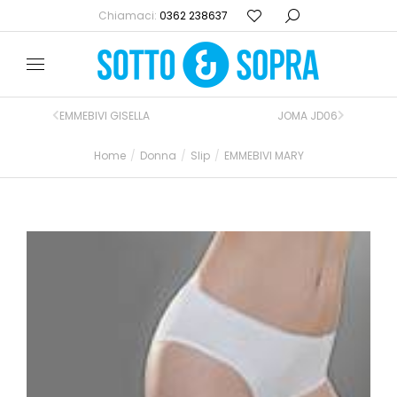
Chiamaci:
0362 238637
EMMEBIVI GISELLA
JOMA JD06
Home
Donna
Slip
EMMEBIVI MARY
Tu sei qui: