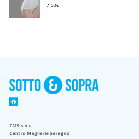
7,50
€
CMS s.n.c.
Centro Maglierie Seregno