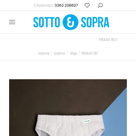
Chiamaci:
0362 238637
FRAGI 151
Home
Uomo
Slip
FRAGI 131
Tu sei qui: