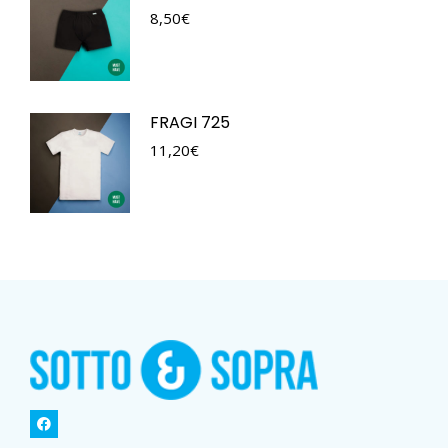
8,50
€
FRAGI 725
11,20
€