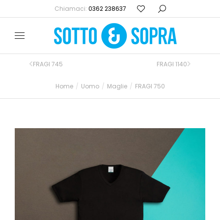
Chiamaci:
0362 238637
FRAGI 745
FRAGI 1140
Home
Uomo
Maglie
FRAGI 750
Tu sei qui: