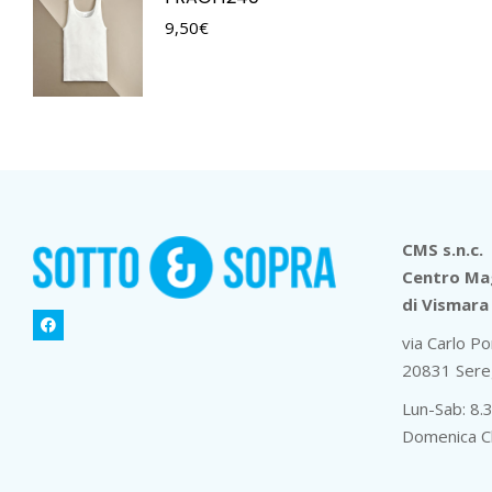
9,50
€
CMS s.n.c.
Centro Mag
di Vismara 
via Carlo Po
20831 Sere
Lun-Sab: 8.
Domenica C