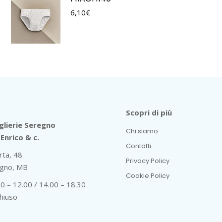
6,10
€
Scopri di più
lierie Seregno
Chi siamo
Enrico & c.
Contatti
rta, 48
Privacy Policy
gno, MB
Cookie Policy
30 – 12.00 / 14.00 – 18.30
hiuso