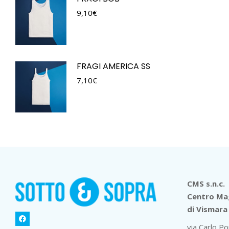
9,10
€
FRAGI AMERICA SS
7,10
€
CMS s.n.c.
Centro Mag
di Vismara 
via Carlo Po