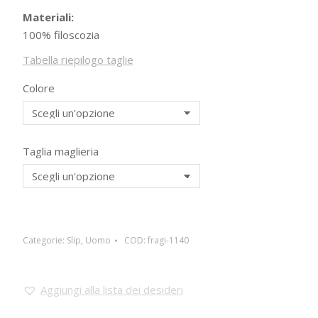
Materiali:
100% filoscozia
Tabella riepilogo taglie
Colore
Taglia maglieria
Categorie:
Slip
,
Uomo
COD:
fragi-1140
Aggiungi alla lista dei desideri