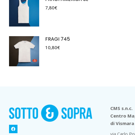
7,80
€
FRAGI 745
10,80
€
CMS s.n.c.
Centro Mag
di Vismara 
via Carlo Po