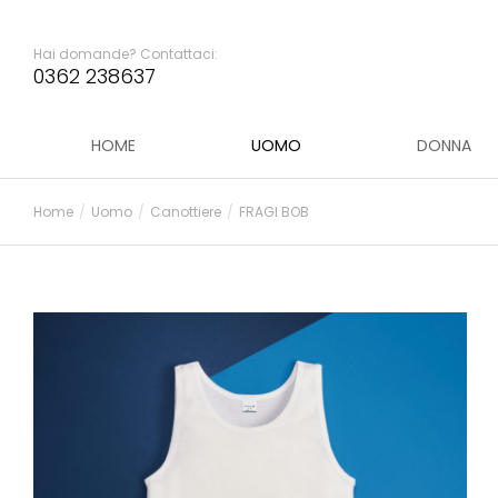
Hai domande? Contattaci:
0362 238637
HOME
UOMO
DONNA
Home
Uomo
Canottiere
FRAGI BOB
Tu sei qui: