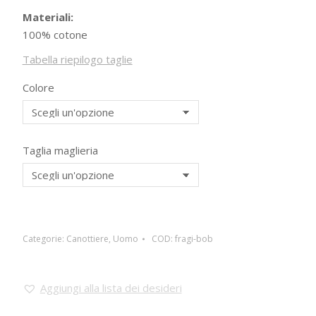
Materiali:
100% cotone
Tabella riepilogo taglie
Colore
Taglia maglieria
Categorie:
Canottiere
,
Uomo
COD:
fragi-bob
Aggiungi alla lista dei desideri