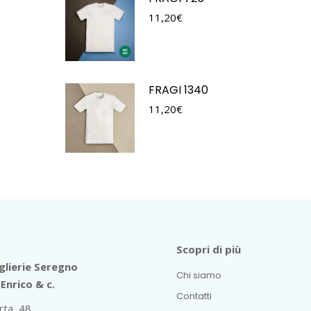
11,20
€
FRAGI 1340
11,20
€
Scopri di più
lierie Seregno
Chi siamo
Enrico & c.
Contatti
rta, 48