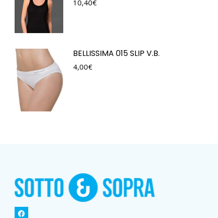
10,40
€
BELLISSIMA 015 SLIP V.B.
4,00
€