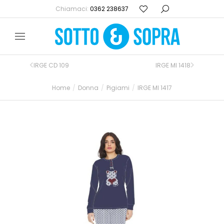
Chiamaci:
0362 238637
IRGE CD 109
IRGE MI 1418
Home
Donna
Pigiami
IRGE MI 1417
Tu sei qui: