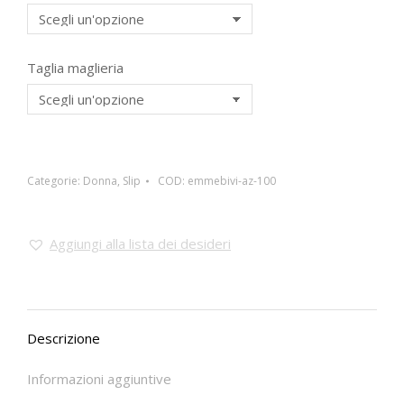
Taglia maglieria
Categorie:
Donna
,
Slip
COD:
emmebivi-az-100
Aggiungi alla lista dei desideri
Descrizione
Informazioni aggiuntive