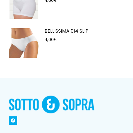
4,60
€
BELLISSIMA 014 SLIP
4,00
€