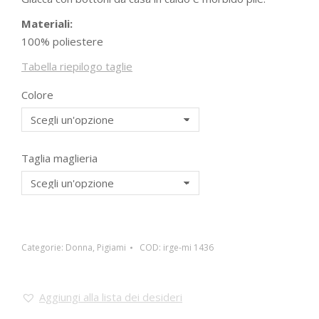
Materiali:
100% poliestere
Tabella riepilogo taglie
Colore
Taglia maglieria
Categorie:
Donna
,
Pigiami
COD:
irge-mi 1436
Aggiungi alla lista dei desideri