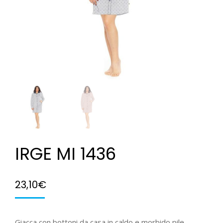
IRGE MI 1436
23,10
€
Giacca con bottoni da casa in caldo e morbido pile.