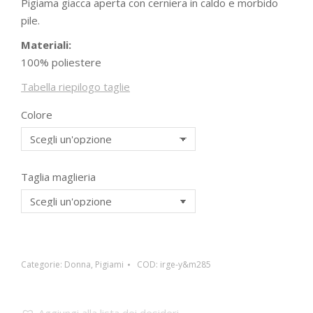
Pigiama giacca aperta con cerniera in caldo e morbido
pile.
Materiali:
100% poliestere
Tabella riepilogo taglie
Colore
Taglia maglieria
Categorie:
Donna
,
Pigiami
COD:
irge-y&m285