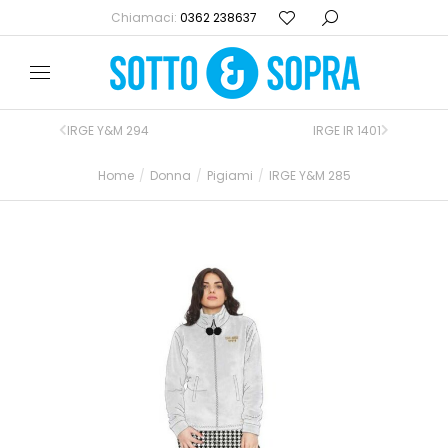
Chiamaci:
0362 238637
IRGE Y&M 294
IRGE IR 1401
Home
Donna
Pigiami
IRGE Y&M 285
Tu sei qui: