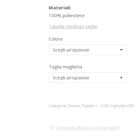
Materiali:
100% poliestere
Tabella riepilogo taglie
Colore
Taglia maglieria
Categorie:
Donna
,
Pigiami
COD:
irge-y&m290
Aggiungi alla lista dei desideri