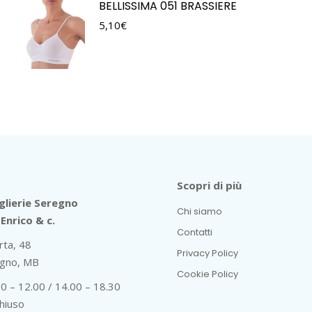
BELLISSIMA 051 BRASSIERE
5,10
€
Scopri di più
lierie Seregno
Chi siamo
Enrico & c.
Contatti
rta, 48
Privacy Policy
gno, MB
Cookie Policy
30 – 12.00 / 14.00 – 18.30
hiuso