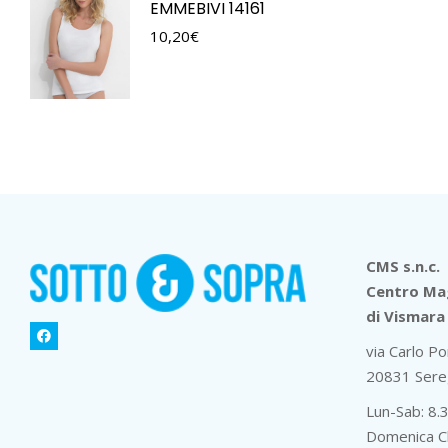
EMMEBIVI 14161
10,20
€
CMS s.n.c.
Centro Mag
di Vismara 
via Carlo Po
20831 Sere
Lun-Sab: 8.
Domenica C