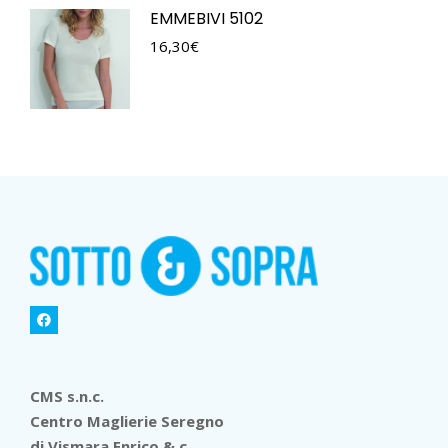
EMMEBIVI 5102
16,30
€
CMS s.n.c.
Centro Maglierie Seregno
di Vismara Enrico & c.