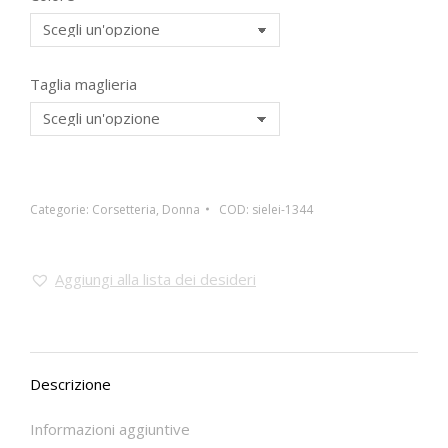
Taglia maglieria
Categorie:
Corsetteria
,
Donna
COD:
sielei-1344
Aggiungi alla lista dei desideri
Descrizione
Informazioni aggiuntive