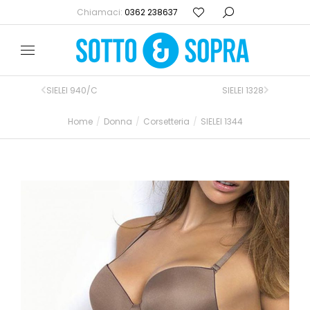
Chiamaci:
0362 238637
SIELEI 940/C
SIELEI 1328
Home
Donna
Corsetteria
SIELEI 1344
Tu sei qui: