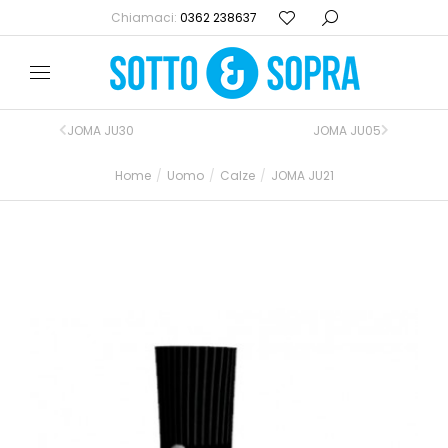
Chiamaci:
0362 238637
JOMA JU30
JOMA JU05
Home
Uomo
Calze
JOMA JU21
Tu sei qui: