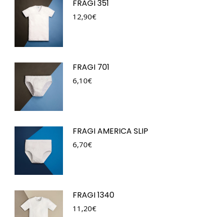
FRAGI 351
12,90
€
FRAGI 701
6,10
€
FRAGI AMERICA SLIP
6,70
€
FRAGI 1340
11,20
€