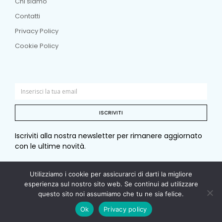
Chi siamo
Contatti
Privacy Policy
Cookie Policy
ISCRIVITI
Iscriviti alla nostra newsletter per rimanere aggiornato
con le ultime novità.
Utilizziamo i cookie per assicurarci di darti la migliore
esperienza sul nostro sito web. Se continui ad utilizzare
© Copyright 2026 Sotto e sopra. Tutti i diritti riservati. –
questo sito noi assumiamo che tu ne sia felice.
Ok
Privacy policy
P. I. 00979840964 – C.F. 09786160151