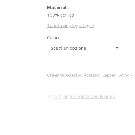
Materiali:
100% acrilico
Tabella riepilogo taglie
Colore
Categorie:
Accessori
,
Accessori
,
Cappelli
,
Uomo
Aggiungi alla lista dei desideri