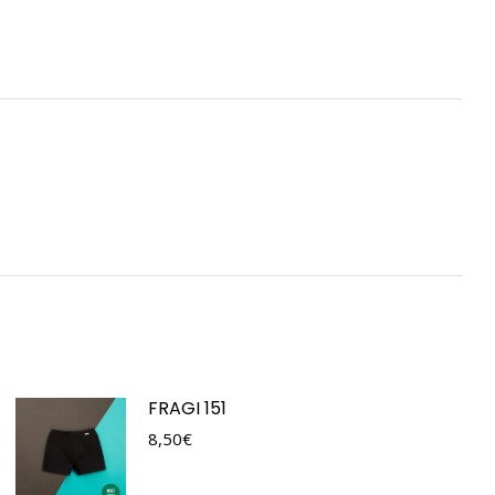
FRAGI 151
8,50
€