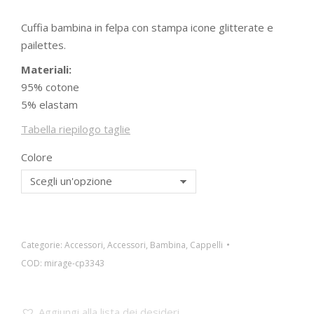
Cuffia bambina in felpa con stampa icone glitterate e
pailettes.
Materiali:
95% cotone
5% elastam
Tabella riepilogo taglie
Colore
Categorie:
Accessori
,
Accessori
,
Bambina
,
Cappelli
COD:
mirage-cp3343
Aggiungi alla lista dei desideri