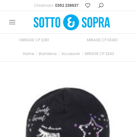
Chiamaci:
0362 238637
MIRAGE CP 3281
MIRAGE CP 3348
Home
Bambina
Accessori
MIRAGE CP 3343
Tu sei qui: