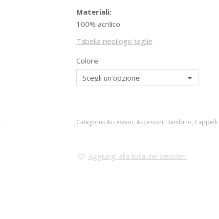
Materiali:
100% acrilico
Tabella riepilogo taglie
Colore
Categorie:
Accessori
,
Accessori
,
Bambino
,
Cappelli
Aggiungi alla lista dei desideri