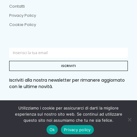
Contatti
Privacy Policy
Cookie Policy
ISCRIVITI
Iscriviti alla nostra newsletter per rimanere aggiornato
con le ultime novità.
Utilizziamo i cookie per assicurarci di darti la migliore
© Copyright 2026 Sotto e sopra. Tutti i diritti riservati. –
esperienza sul nostro sito web. Se continui ad utilizzare
questo sito noi assumiamo che tu ne sia felice.
P. I. 00979840964 – C.F. 09786160151
Ok
Privacy policy