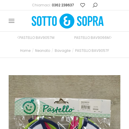
Chiamaci:
0362 238637
PASTELLO BAV9057M
PASTELLO BAV9066M
Home
Neonato
Bavaglie
PASTELLO BAV9057F
Tu sei qui: