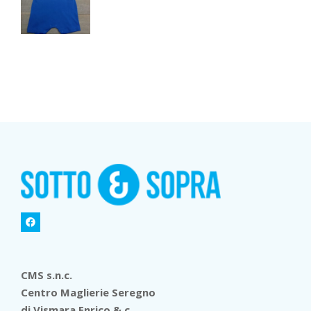
CMS s.n.c.
Centro Maglierie Seregno
di Vismara Enrico & c.