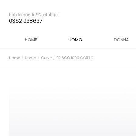
Hai domande? Contattaci:
0362 238637
HOME
UOMO
DONNA
Home
Uomo
Calze
PRISCO 1000 CORTO
Tu sei qui: