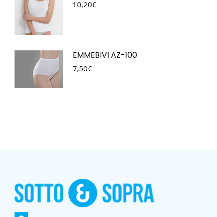
10,20
€
EMMEBIVI AZ-100
7,50
€