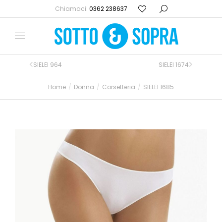
Chiamaci:
0362 238637
SIELEI 964
SIELEI 1674
Home
Donna
Corsetteria
SIELEI 1685
Tu sei qui: