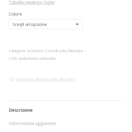
Tabella riepilogo taglie
Colore
Categorie:
Accessori
,
Corredi culla
,
Neonato
COD:
andyehelen-sottoculla
Aggiungi alla lista dei desideri
Descrizione
Informazioni aggiuntive