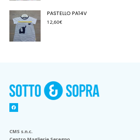
PASTELLO PA14V
12,60
€
CMS s.n.c.
Centro Maglierie Seregno