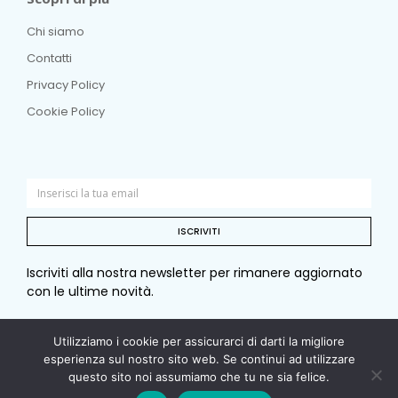
Chi siamo
Contatti
Privacy Policy
Cookie Policy
ISCRIVITI
Iscriviti alla nostra newsletter per rimanere aggiornato
con le ultime novità.
Utilizziamo i cookie per assicurarci di darti la migliore
esperienza sul nostro sito web. Se continui ad utilizzare
© Copyright 2026 Sotto e sopra. Tutti i diritti riservati. –
questo sito noi assumiamo che tu ne sia felice.