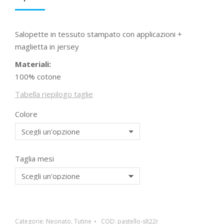
Salopette in tessuto stampato con applicazioni +
maglietta in jersey
Materiali:
100% cotone
Tabella riepilogo taglie
Colore
Taglia mesi
Categorie:
Neonato
,
Tutine
COD:
pastello-slt22r