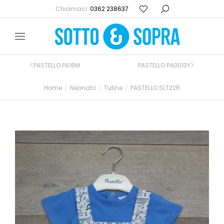
Chiamaci:
0362 238637
PASTELLO PA18M
PASTELLO PA0013Y
Home
Neonato
Tutine
PASTELLO SLT22R
Tu sei qui: