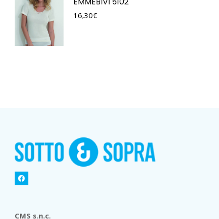
EMMEBIVI 5102
16,30
€
CMS s.n.c.