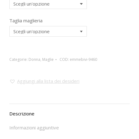
Taglia maglieria
Categorie:
Donna
,
Maglie
COD:
emmebivi-9460
Aggiungi alla lista dei desideri
Descrizione
Informazioni aggiuntive