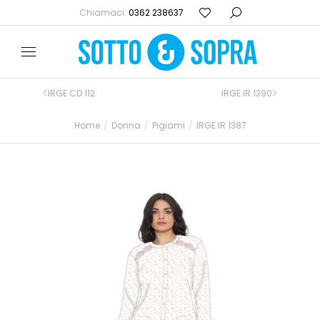
Chiamaci:
0362 238637
IRGE CD 112
IRGE IR 1390
Home
Donna
Pigiami
IRGE IR 1387
Tu sei qui: