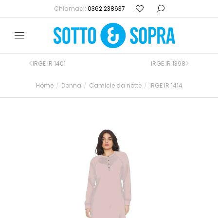
Chiamaci:
0362 238637
IRGE IR 1401
IRGE IR 1398
Home
Donna
Camicie da notte
IRGE IR 1414
Tu sei qui: