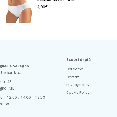
4,00
€
Scopri di più
lierie Seregno
Chi siamo
Enrico & c.
Contatti
rta, 48
Privacy Policy
gno, MB
Cookie Policy
30 – 12.00 / 14.00 – 18.30
hiuso