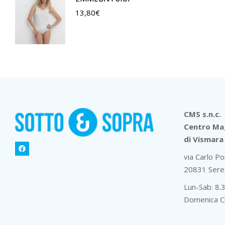
13,80
€
CMS s.n.c.
Centro Mag
di Vismara 
via Carlo Po
20831 Sere
Lun-Sab: 8.
Domenica C