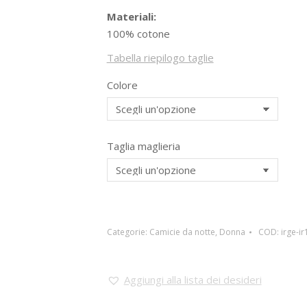
Materiali:
100% cotone
Tabella riepilogo taglie
Colore
Taglia maglieria
Categorie:
Camicie da notte
,
Donna
COD:
irge-i
Aggiungi alla lista dei desideri