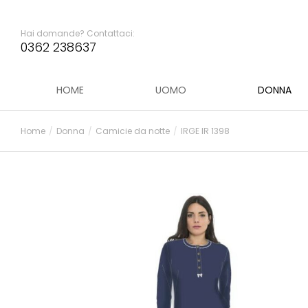
Hai domande? Contattaci:
0362 238637
HOME
UOMO
DONNA
Home
Donna
Camicie da notte
IRGE IR 1398
Tu sei qui: