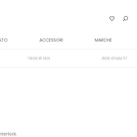
ATO
ACCESSORI
MARCHE
IRGE IR 1414
IRGE GY&M 11
nterlock.