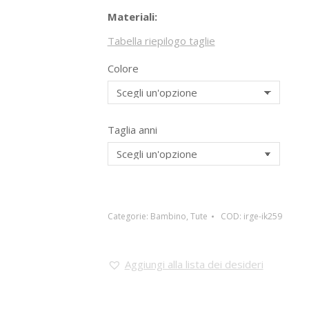
Materiali:
Tabella riepilogo taglie
Colore
Taglia anni
Categorie:
Bambino
,
Tute
COD:
irge-ik259
Aggiungi alla lista dei desideri