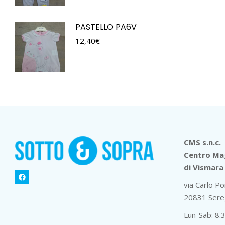
PASTELLO PA6V
12,40
€
CMS s.n.c.
Centro Mag
di Vismara 
via Carlo Po
20831 Sere
Lun-Sab: 8.