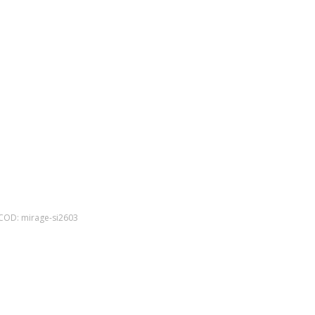
COD:
mirage-si2603