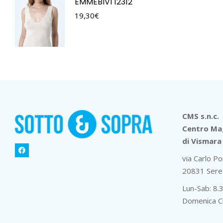
EMMEBIVI 12312
19,30
€
CMS s.n.c.
Centro Mag
di Vismara 
via Carlo Po
20831 Sere
Lun-Sab: 8.
Domenica C