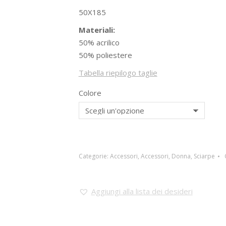
50X185
Materiali:
50% acrilico
50% poliestere
Tabella riepilogo taglie
Colore
Categorie:
Accessori
,
Accessori
,
Donna
,
Sciarpe
Aggiungi alla lista dei desideri