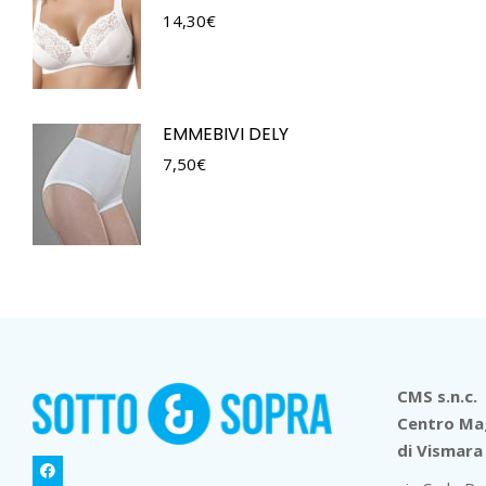
14,30
€
EMMEBIVI DELY
7,50
€
CMS s.n.c.
Centro Mag
di Vismara 