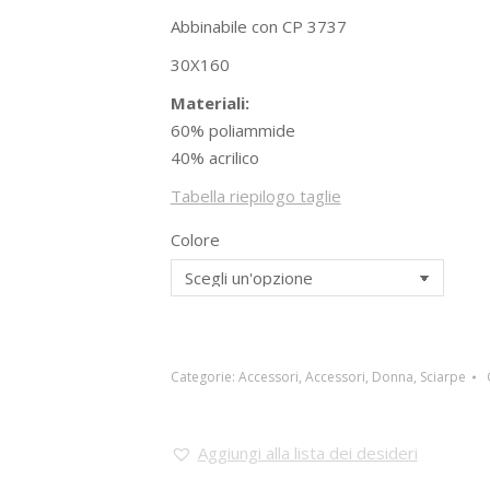
Abbinabile con CP 3737
30X160
Materiali:
60% poliammide
40% acrilico
Tabella riepilogo taglie
Colore
Categorie:
Accessori
,
Accessori
,
Donna
,
Sciarpe
Aggiungi alla lista dei desideri