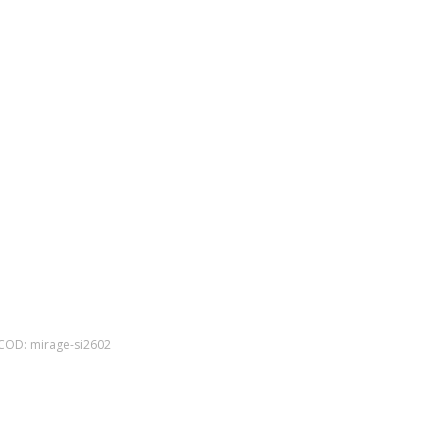
COD:
mirage-si2602