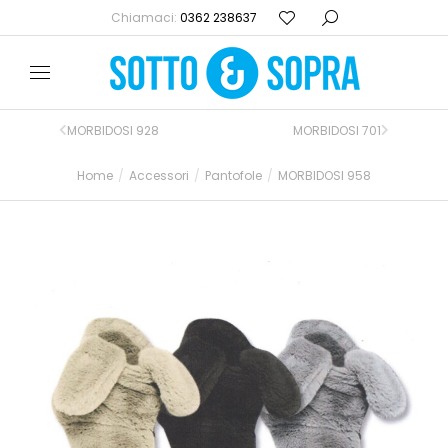
Chiamaci:
0362 238637
MORBIDOSI 928
MORBIDOSI 701
Home
Accessori
Pantofole
MORBIDOSI 958
Tu sei qui: