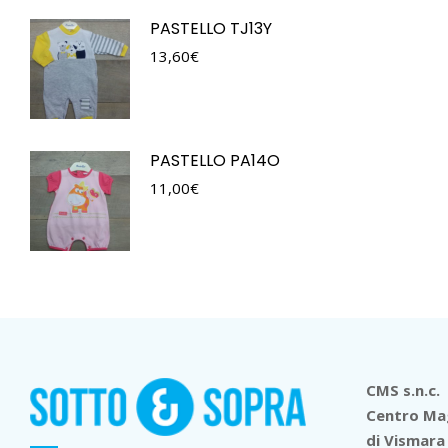
PASTELLO TJ13Y
13,60
€
PASTELLO PA14O
11,00
€
CMS s.n.c.
Centro Mag
di Vismara 