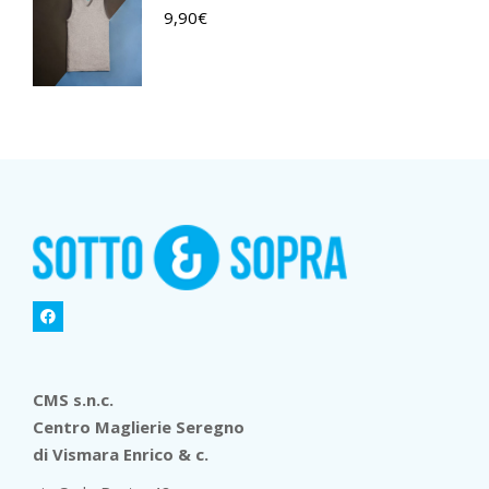
9,90
€
CMS s.n.c.
Centro Maglierie Seregno
di Vismara Enrico & c.