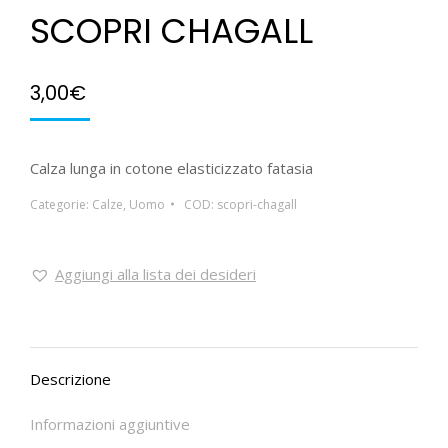
SCOPRI CHAGALL
3,00
€
Calza lunga in cotone elasticizzato fatasia
Categorie:
Calze
,
Uomo
COD:
scopri-chagall
Aggiungi alla lista dei desideri
Descrizione
Informazioni aggiuntive