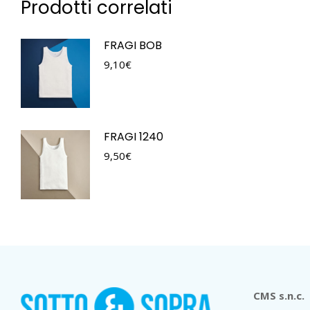
Prodotti correlati
FRAGI BOB
9,10
€
FRAGI 1240
9,50
€
CMS s.n.c.