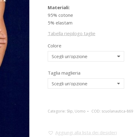
Materiali:
95% cotone
5% elastam
Tabella riepilogo taglie
Colore
Taglia maglieria
Categorie:
Slip
,
Uomo
COD:
scuolanautica-869
Aggiungi alla lista dei desideri