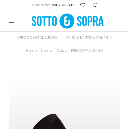
Chiamaci:
0362 238637
PRISCO ASTON LUNGO
SCUOLA NAUTICA ITALIANA 869
Home
Uomo
Calze
PRISCO FAX LUNGO
Tu sei qui: