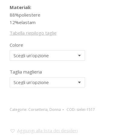
Materiali:
88%poliestere
12%elastam
Tabella riepilogo taglie
Colore
Taglia maglieria
Categorie:
Corsetteria
,
Donna
COD:
sielei-1517
Aggiungi alla lista dei desideri