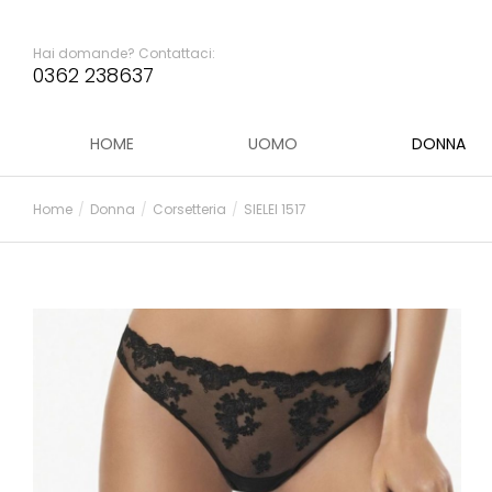
Hai domande? Contattaci:
0362 238637
HOME
UOMO
DONNA
Home
Donna
Corsetteria
SIELEI 1517
Tu sei qui: