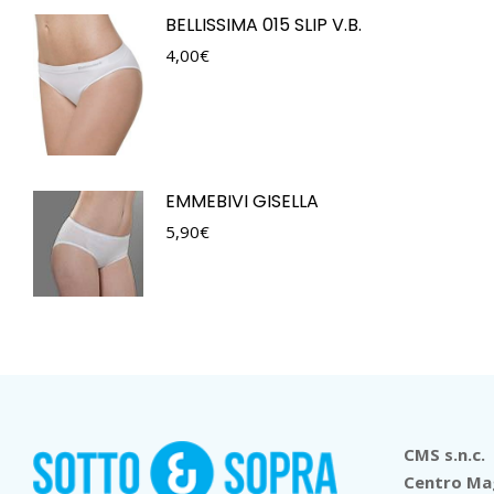
BELLISSIMA 015 SLIP V.B.
4,00
€
EMMEBIVI GISELLA
5,90
€
CMS s.n.c.
Centro Mag