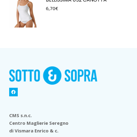
6,70
€
CMS s.n.c.
Centro Maglierie Seregno
di Vismara Enrico & c.