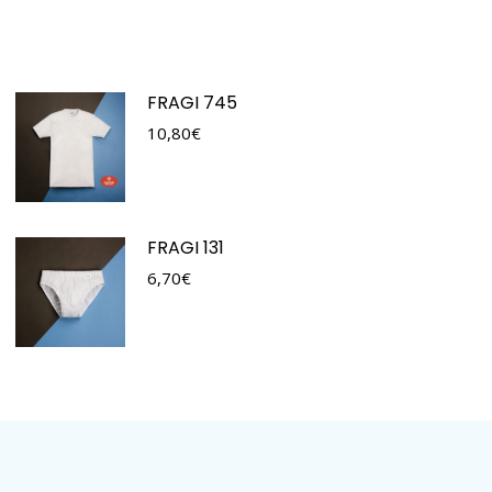
FRAGI 745
10,80
€
FRAGI 131
6,70
€