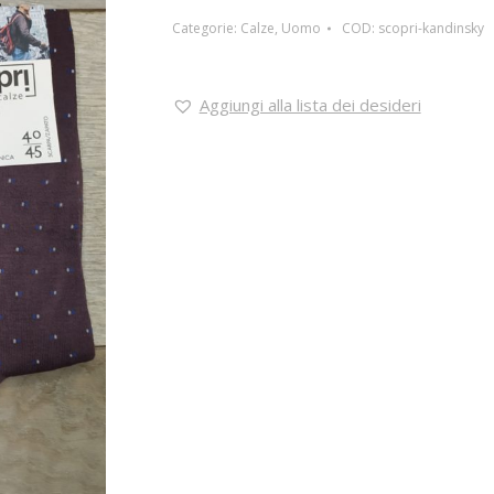
Categorie:
Calze
,
Uomo
COD:
scopri-kandinsky
Aggiungi alla lista dei desideri