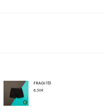
FRAGI 151
8,50
€