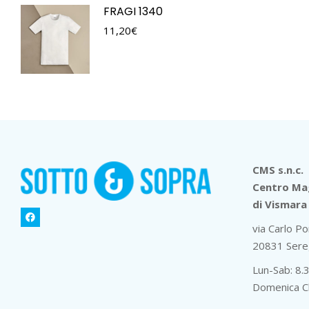
FRAGI 1340
11,20
€
CMS s.n.c.
Centro Mag
di Vismara 
via Carlo Po
20831 Sere
Lun-Sab: 8.
Domenica C