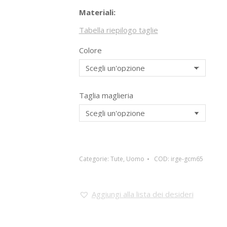
Materiali:
Tabella riepilogo taglie
Colore
Taglia maglieria
Categorie:
Tute
,
Uomo
COD:
irge-gcm65
Aggiungi alla lista dei desideri