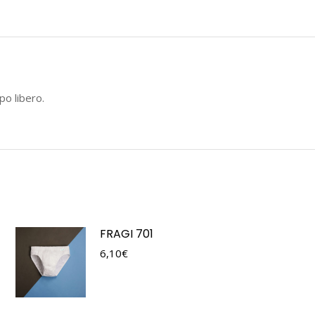
po libero.
FRAGI 701
6,10
€